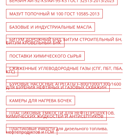
БЕНЗИН АИ-92-К5/АИ-95-К5 ГОСТ 32513-2013/2023
МАЗУТ ТОПОЧНЫЙ М 100 ГОСТ 10585-2013
БАЗОВЫЕ И ИНДУСТРИАЛЬНЫЕ МАСЛА
БИТУМ ДОРОЖНЫЙ БНД, БИТУМ СТРОИТЕЛЬНЫЙ БН,
БИТУМ КРОВЕЛЬНЫЙ БНК
ПОСТАВКИ ХИМИЧЕСКОГО СЫРЬЯ
СЖИЖЕННЫЕ УГЛЕВОДОРОДНЫЕ ГАЗЫ (СПГ, ПБТ, ПБА,
КГС)
БУРОВЫЕ НАСОСНЫЕ АГРЕГАТЫ F-800/1000/1300/1600
ДЛЯ БУРЕНИЯ НЕФТЯНЫХ И ГАЗОВЫХ СКВАЖИН
КАМЕРЫ ДЛЯ НАГРЕВА БОЧЕК
ПЛАСТИКОВЫЕ ЁМКОСТИ ДЛЯ НЕФТЕПРОДУКТОВ,
ХИМИЧЕСКИХ ЖИДКОСТЕЙ И АНТИСЕПТИКОВ
Пластиковые емкости для дизельного топлива,
нефтепродуктов и ГСМ